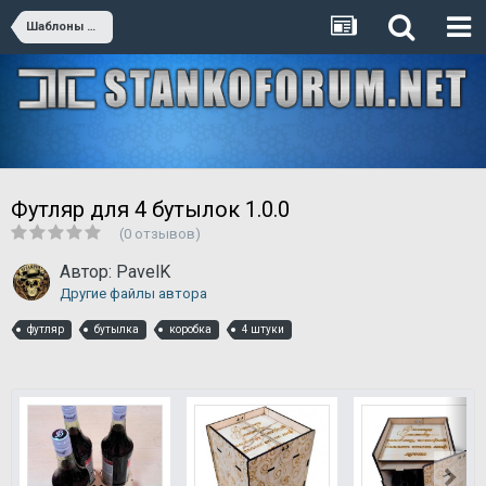
Шаблоны для резки (премиум)
Футляр для 4 бутылок 1.0.0
(0 отзывов)
Автор:
PavelK
Другие файлы автора
футляр
бутылка
коробка
4 штуки