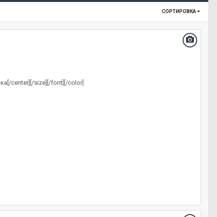
СОРТИРОВКА
/center][/size][/font][/color]