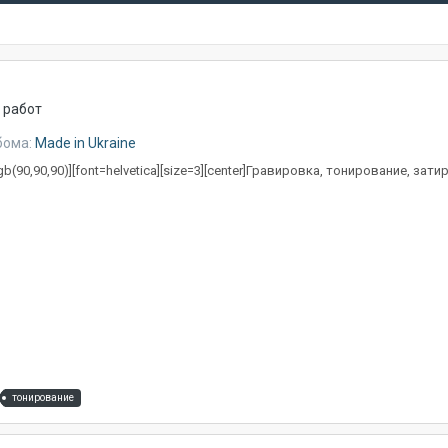
 работ
бома:
Made in Ukraine
gb(90,90,90)][font=helvetica][size=3][center]Гравировка, тонирование, затирка[
тонирование