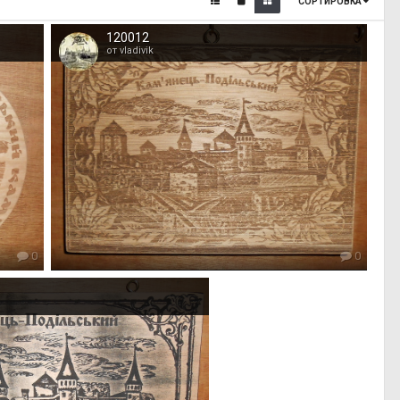
СОРТИРОВКА
120012
от vladivik
0
0