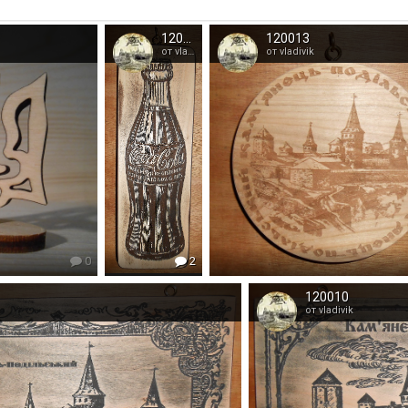
120023 2
120013
от vladivik
от vladivik
0
2
120010
от vladivik