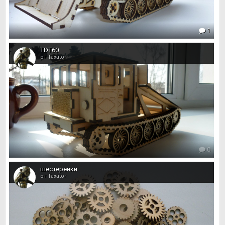
1
TDT60
от Taxator
0
шестеренки
от Taxator