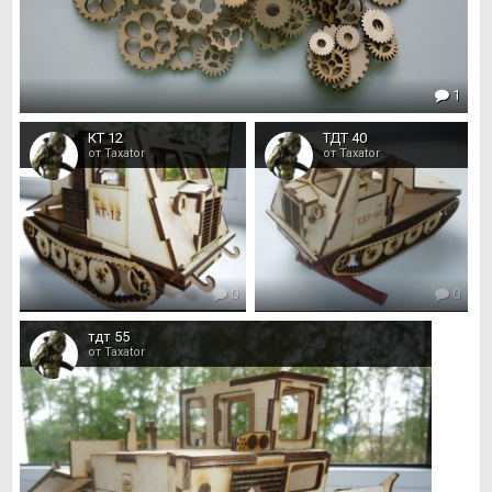
1
КТ 12
ТДТ 40
от Taxator
от Taxator
0
0
тдт 55
от Taxator