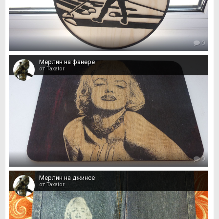
0
Мерлин на фанере
от Taxator
0
Мерлин на джинсе
от Taxator