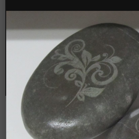
© Арт-студия
Лазерная гравировка на гальк
Автор:
andreygraver
24 марта 2015
3 275 просмотров
Другие изображения 