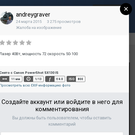
×
Регистрация
Уже зарегистрированы? Войти
andreygraver
24 марта 2015
3 275 просмотров
Контакты
Жалоба на изображение
Вся активность
Лазер 40Вт, мощность 72 скорость 50-100
Снято с Canon PowerShot SX130 IS
f
ISO
11 мм
1/13
f/4.0
800
Просмотреть всю EXIF-информацию фото
Создайте аккаунт или войдите в него для
комментирования
Вы должны быть пользователем, чтобы оставить
комментарий