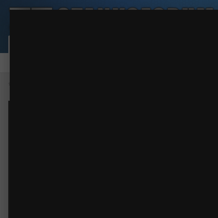
Лазерная гравировка на гальке
Арт-студио г.Киров
(84 изображения)
ИЗ АЛЬБОМА:
Сообщество
Активность
Карта пользовател
Форум
Галерея
Файлы
Правила
Наша команда
Главная
Галерея
Фото работ
Арт-студио г.Киров
Лазерная