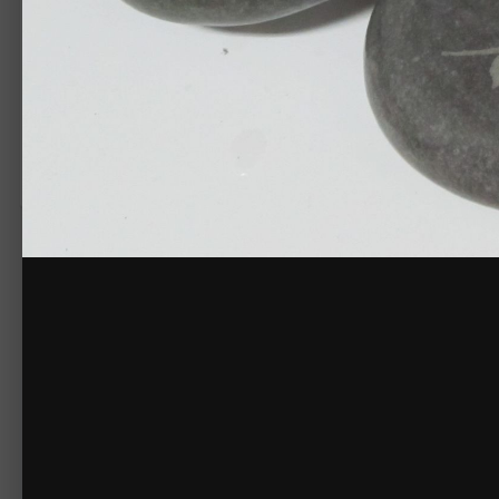
Лазер 40Вт, мощность 72 скорость 50-100
КОПИРАЙТ
© Арт-студия
Жалоба на изображение
Нет комментариев для отображения
Создайте акк