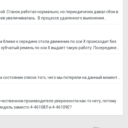
ой. Станок работал нормально, но периодически давал сбои в
боев увеличивалась. В процессе удаленного выяснения...
м ближе к середине стола движение по оси Х происходит без
 зубчатый ремень по оси Х выдаёт такую работу. Посередине...
состоянии список того, чего мы потеряли на данный момент...
течественном производителе уверенности как-то нету, потому
пиндель заместо 4-46108Л и 4-46109Е?