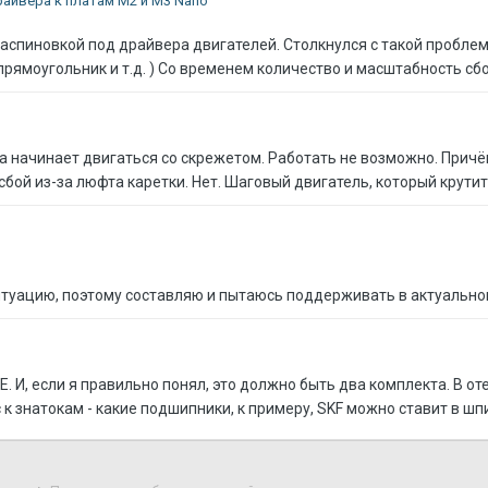
райвера к платам M2 и M3 Nano
распиновкой под драйвера двигателей. Столкнулся с такой проблем
 прямоугольник и т.д. ) Со временем количество и масштабность с
а начинает двигаться со скрежетом. Работать не возможно. Причё
сбой из-за люфта каретки. Нет. Шаговый двигатель, который крутит
туацию, поэтому составляю и пытаюсь поддерживать в актуальном 
. И, если я правильно понял, это должно быть два комплекта. В о
 к знатокам - какие подшипники, к примеру, SKF можно ставит в ш