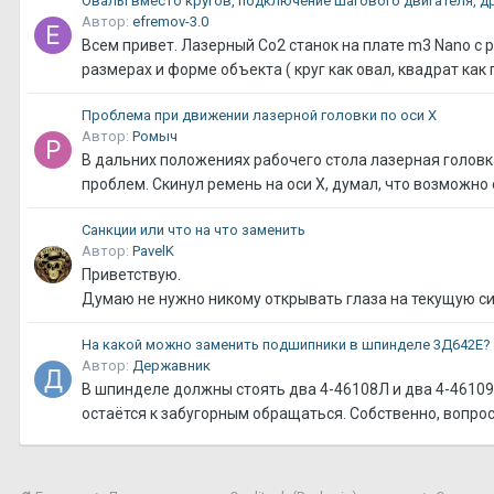
Овалы вместо кругов, подключение шагового двигателя, д
Автор:
efremov-3.0
Всем привет. Лазерный Co2 станок на плате m3 Nano с 
размерах и форме объекта ( круг как овал, квадрат как
Проблема при движении лазерной головки по оси X
Автор:
Ромыч
В дальних положениях рабочего стола лазерная головк
проблем. Скинул ремень на оси Х, думал, что возможно 
Санкции или что на что заменить
Автор:
PavelK
Приветствую.
Думаю не нужно никому открывать глаза на текущую си
На какой можно заменить подшипники в шпинделе 3Д642Е?
Автор:
Державник
В шпинделе должны стоять два 4-46108Л и два 4-46109Е
остаётся к забугорным обращаться. Собственно, вопрос