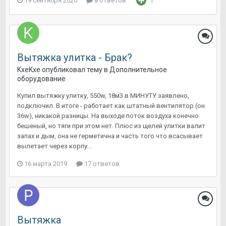
19 сентября 2020
8 ответов
1
Вытяжка улитка - Брак?
KxeKxe
опубликовал тему в
Дополнительное
оборудование
Купил вытяжку улитку, 550w, 18м3 в МИНУТУ заявлено,
подключил. В итоге - работает как штатный вентилятор (он
36w), никакой разницы. На выходе поток воздуха конечно
бешеный, но тяги при этом нет. Плюс из щелей улитки валит
запах и дым, она не герметична и часть того что всасывает
вылетает через корпу...
16 марта 2019
17 ответов
Вытяжка