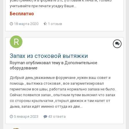
усмотрению) и В формате STL (готовым к печати, только
учитывайте при печати усадку Ваше...
Бесплатно
18 марта 2020
1 отзыв
Запах из стоковой вытяжки
Royman
опубликовал тему в
Дополнительное
оборудование
Добрый день,уважаемые форумчане ,нужен ваш совет и
помощь , вытяжка стоковая , все загерметизировал
герметиком все швы, работала нормально запаха не было.
Сейчас появился запах , опытным путем выяснил что запах
со стороны крыльчатки ,открыл движок и там налет от
дыма, запах идёт именно оттуда из дви...
5 января 2023
43 ответа