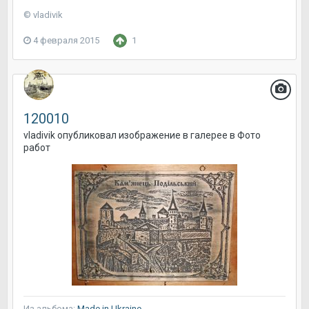
© vladivik
4 февраля 2015
1
120010
vladivik
опубликовал изображение в галерее в
Фото
работ
Из альбома:
Made in Ukraine