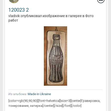
120023 2
vladivik
опубликовал изображение в галерее в
Фото
работ
Из альбома:
Made in Ukraine
[color=rgb(90,90,90)][font=helvetica][size=3][center]Гравировка,
тонирование, затирка[/center][/size][/font][/color]