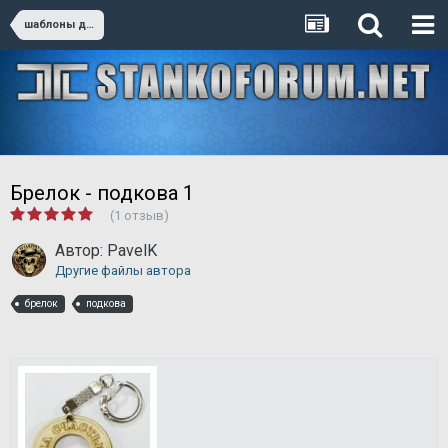
шаблоны для резки
Брелок - подкова 1
(1 отзыв)
Автор:
PavelK
Другие файлы автора
брелок
подкова